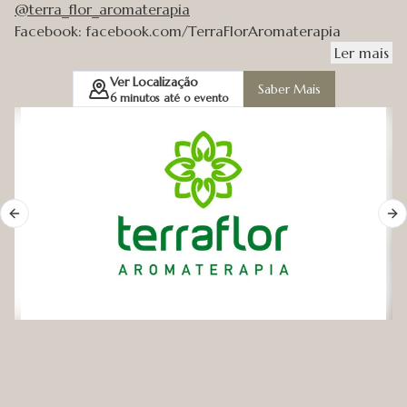
@terra_flor_aromaterapia
Facebook: facebook.com/TerraFlorAromaterapia
Ler
mais
Ver Localização
Saber Mais
6
minutos até o evento
Previous slide
Ne