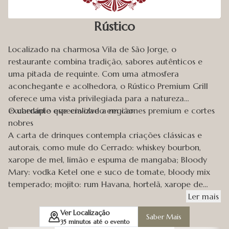
Rústico
Localizado na charmosa Vila de São Jorge, o
restaurante combina tradição, sabores autênticos e
uma pitada de requinte. Com uma atmosfera
aconchegante e acolhedora, o Rústico Premium Grill
oferece uma vista privilegiada para a natureza
exuberante que envolve a região.
O cardápio especializado em carnes premium e cortes
nobres
A carta de drinques contempla criações clássicas e
autorais, como mule do Cerrado: whiskey bourbon,
xarope de mel, limão e espuma de mangaba; Bloody
Mary: vodka Ketel one e suco de tomate, bloody mix
temperado; mojito: rum Havana, hortelã, xarope de
açúcar, limão taiti e club soda; e gin London Dry, limão
Ler
mais
siciliano, alecrim e zimbro.
Ver Localização
Saber Mais
35
minutos até o evento