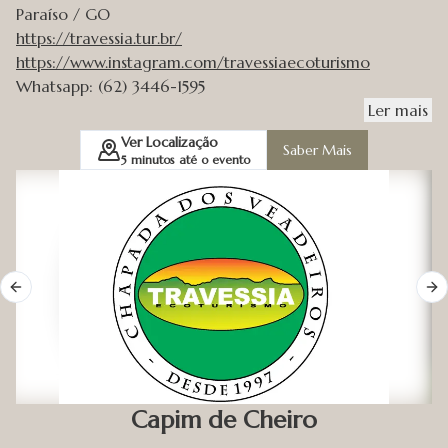
Paraíso / GO
https://travessia.tur.br/
https://www.instagram.com/travessiaecoturismo
Whatsapp: (62) 3446-1595
Ler
mais
Ver Localização
Saber Mais
5
minutos até o evento
Previous slide
Ne
Capim de Cheiro