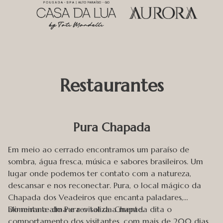
Restaurantes
Pura Chapada
Em meio ao cerrado encontramos um paraíso de
sombra, água fresca, música e sabores brasileiros. Um
lugar onde podemos ter contato com a natureza,
descansar e nos reconectar. Pura, o local mágico da
Chapada dos Veadeiros que encanta paladares,
alimenta a alma e revitaliza a mente.
Do mirante do Pura o sol da Chapada dita o
comportamento dos visitantes, com mais de 200 dias