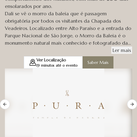
ensolarados por ano.
Dali se vê o morro da baleia que é passagem
obrigatória por todos os visitantes da Chapada dos
Veadeiros. Localizado entre Alto Paraíso e a entrada do
Parque Nacional de São Jorge, o Morro da Baleia é o
monumento natural mais conhecido e fotografado da
região.
Ler
mais
Ver Localização
Saber Mais
19
minutos até o evento
Previous slide
Ne