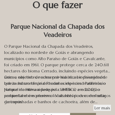
O que fazer
Parque Nacional da Chapada dos
Veadeiros
O Parque Nacional da Chapada dos Veadeiros,
localizado no nordeste de Goiás e abrangendo
municípios como Alto Paraíso de Goiás e Cavalcante,
foi criado em 1961. O parque protege cerca de 240.611
hectares do bioma Cerrado, incluindo espécies vegetais
únicas, nascentes, rochas pré-históricas e paisagens de
Com o objetivo de conservar sua rica biodiversidade,
beleza extraordinária. Reconhecido como Patrimônio
que inclui um terço de todas as espécies brasileiras, o
Natural da Humanidade pela UNESCO em 2001, o
parque incentiva a pesquisa científica, a educação
parque também preserva locais históricos como antigos
ambiental e o ecoturismo. Visitantes podem desfrutar
garimpos.
de caminhadas e banhos de cachoeira, além de
observar uma fauna diversificada, incluindo o Lobo
Ler
mais
Guará e o Tamanduá Bandeira. Desde 2019, a Parquetur