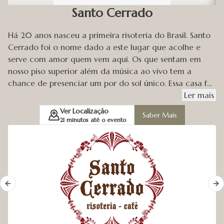
Santo Cerrado
Há 20 anos nasceu a primeira risoteria do Brasil. Santo
Cerrado foi o nome dado a este lugar que acolhe e
serve com amor quem vem aqui. Os que sentam em
nosso piso superior além da música ao vivo tem a
chance de presenciar um por do sol único. Essa casa foi
construída em cima de diamantes que para todos que
Ler
mais
creem purifica e filtra a todos nós. Uma experiência a
Ver Localização
Saber Mais
ser vivida com quem se ama e quer ficar juntinho.
21
minutos até o evento
Venham apreciar nossos risotos com música ao vivo e
regado de gentileza.
Previous slide
Ne