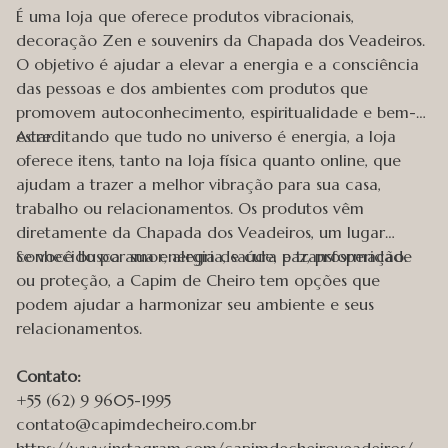
É uma loja que oferece produtos vibracionais,
decoração Zen e souvenirs da Chapada dos Veadeiros.
O objetivo é ajudar a elevar a energia e a consciência
das pessoas e dos ambientes com produtos que
promovem autoconhecimento, espiritualidade e bem-
estar.
Acreditando que tudo no universo é energia, a loja
oferece itens, tanto na loja física quanto online, que
ajudam a trazer a melhor vibração para sua casa,
trabalho ou relacionamentos. Os produtos vêm
diretamente da Chapada dos Veadeiros, um lugar
conhecido por sua energia de cura e transformação.
Se você busca amor, alegria, saúde, paz, prosperidade
ou proteção, a Capim de Cheiro tem opções que
podem ajudar a harmonizar seu ambiente e seus
relacionamentos.
Contato:
+55 (62) 9 9605-1995
contato@capimdecheiro.com.br
https://www.instagram.com/capimdecheiroveadeiros/