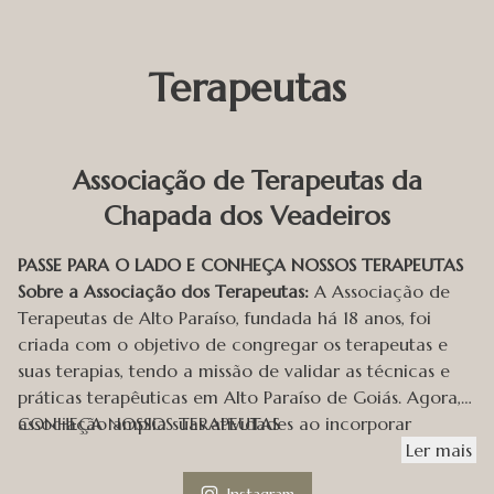
Terapeutas
Associação de Terapeutas da
Chapada dos Veadeiros
PASSE PARA O LADO E CONHEÇA NOSSOS TERAPEUTAS
Sobre a Associação dos Terapeutas:
A Associação de
Terapeutas de Alto Paraíso, fundada há 18 anos, foi
criada com o objetivo de congregar os terapeutas e
suas terapias, tendo a missão de validar as técnicas e
práticas terapêuticas em Alto Paraíso de Goiás. Agora, a
associação amplia suas atividades ao incorporar
CONHEÇA NOSSOS TERAPEUTAS
terapeutas de todos os municípios que compõem a
Ler
mais
Chapada dos Veadeiros, passando a se chamar
Instagram