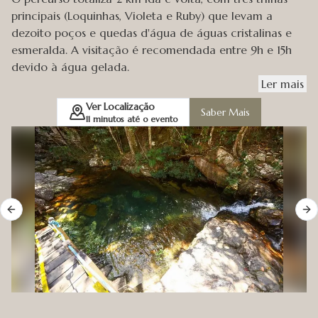
principais (Loquinhas, Violeta e Ruby) que levam a
dezoito poços e quedas d'água de águas cristalinas e
esmeralda. A visitação é recomendada entre 9h e 15h
devido à água gelada.
Ler
mais
Ver Localização
Saber Mais
11
minutos até o evento
Previous slide
Ne