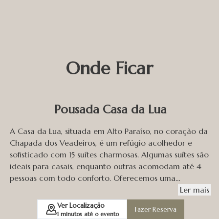
Onde Ficar
Pousada Casa da Lua
A Casa da Lua, situada em Alto Paraíso, no coração da
Chapada dos Veadeiros, é um refúgio acolhedor e
sofisticado com 15 suítes charmosas. Algumas suítes são
ideais para casais, enquanto outras acomodam até 4
pessoas com todo conforto. Oferecemos uma
experiência única de hospedagem que combina
Ler
mais
conforto, tranquilidade e contato íntimo com a
Ver Localização
Fazer Reserva
natureza e também somos uma pousada pet friendly.
1
minutos até o evento