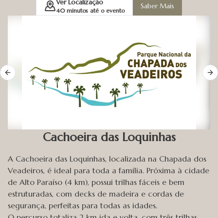
Ver Localização
Saber Mais
administra o uso público do parque, promovendo
40
minutos até o evento
melhorias na infraestrutura e na conservação do
ambiente.
Previous slide
Ne
Cachoeira das Loquinhas
A Cachoeira das Loquinhas, localizada na Chapada dos
Veadeiros, é ideal para toda a família. Próxima à cidade
de Alto Paraíso (4 km), possui trilhas fáceis e bem
estruturadas, com decks de madeira e cordas de
segurança, perfeitas para todas as idades.
O percurso totaliza 2 km ida e volta, com três trilhas