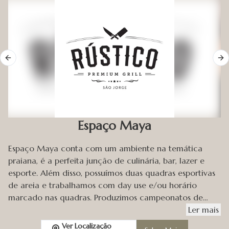
Previous slide
Ne
Espaço Maya
Espaço Maya conta com um ambiente na temática
praiana, é a perfeita junção de culinária, bar, lazer e
esporte. Além disso, possuímos duas quadras esportivas
de areia e trabalhamos com day use e/ou horário
marcado nas quadras. Produzimos campeonatos de
beach tennis, Futvolei e vôlei de praia
Ler
mais
aproximadamente uma vez por mês em nosso local.
Ver Localização