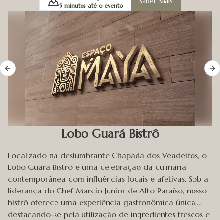
Saber Mais
5
minutos até o evento
Previous slide
Ne
Lobo Guará Bistrô
Localizado na deslumbrante Chapada dos Veadeiros, o
Lobo Guará Bistrô é uma celebração da culinária
contemporânea com influências locais e afetivas. Sob a
liderança do Chef Marcio Junior de Alto Paraíso, nosso
bistrô oferece uma experiência gastronômica única,
destacando-se pela utilização de ingredientes frescos e