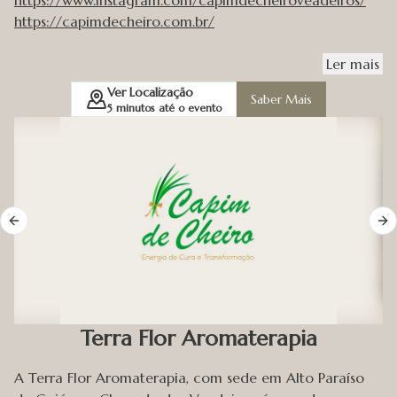
https://capimdecheiro.com.br/
Ler
mais
Ver Localização
Saber Mais
5
minutos até o evento
Previous slide
Ne
Terra Flor Aromaterapia
A Terra Flor Aromaterapia, com sede em Alto Paraíso